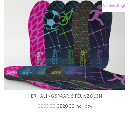
Aanbieding!
HERHALINGSPAAR STEUNZOLEN
TOEVOEGEN AAN WINKELWAGEN
€
250,00
€
220,00
incl. btw