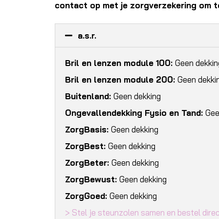
contact op met je zorgverzekering om te
a.s.r.
Bril en lenzen module 100:
Geen dekkin
Bril en lenzen module 200:
Geen dekki
Buitenland:
Geen dekking
Ongevallendekking Fysio en Tand:
Gee
ZorgBasis:
Geen dekking
ZorgBest:
Geen dekking
ZorgBeter:
Geen dekking
ZorgBewust:
Geen dekking
ZorgGoed:
Geen dekking
> Stel je steunzolen samen en bestel direc