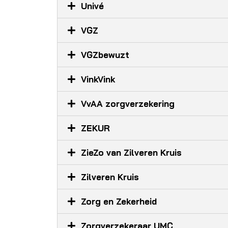
Univé
VGZ
VGZbewuzt
VinkVink
VvAA zorgverzekering
ZEKUR
ZieZo van Zilveren Kruis
Zilveren Kruis
Zorg en Zekerheid
Zorgverzekeraar UMC