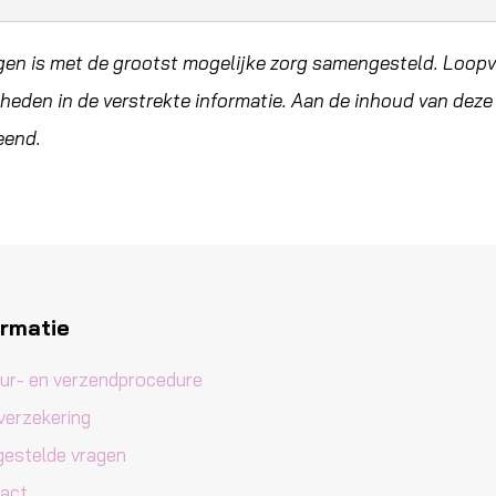
en is met de grootst mogelijke zorg samengesteld. Loopvi
heden in de verstrekte informatie. Aan de inhoud van dez
eend.
ormatie
ur- en verzendprocedure
verzekering
gestelde vragen
act