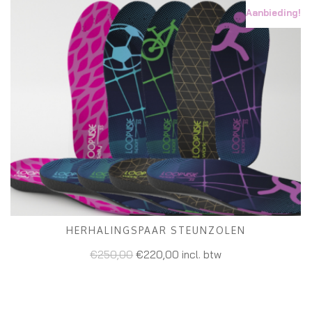
Aanbieding!
HERHALINGSPAAR STEUNZOLEN
TOEVOEGEN AAN WINKELWAGEN
€
250,00
€
220,00
incl. btw