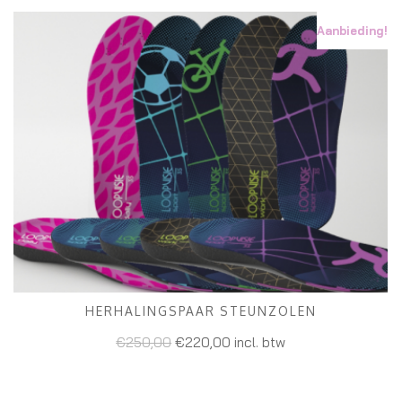
Aanbieding!
HERHALINGSPAAR STEUNZOLEN
TOEVOEGEN AAN WINKELWAGEN
€
250,00
€
220,00
incl. btw