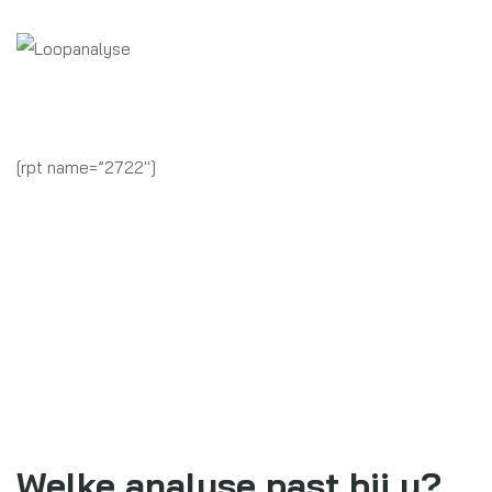
[rpt name=”2722″]
Welke analyse past bij u?