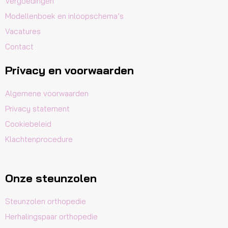
Vergoedingen
Modellenboek en inloopschema’s
Vacatures
Contact
Privacy en voorwaarden
Algemene voorwaarden
Privacy statement
Cookiebeleid
Klachtenprocedure
Onze steunzolen
Steunzolen orthopedie
Herhalingspaar orthopedie