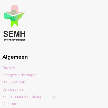
Algemeen
Onze visie
Veelgestelde vragen
Nieuws en info
Vergoedingen
Modellenboek en inloopschema’s
Vacatures