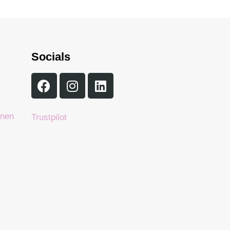
Socials
enen
Trustpilot