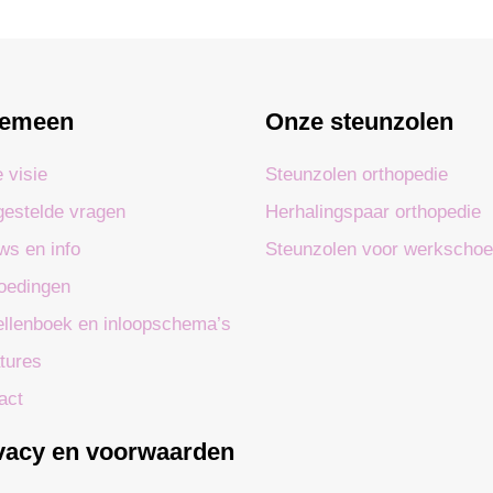
gemeen
Onze steunzolen
 visie
Steunzolen orthopedie
gestelde vragen
Herhalingspaar orthopedie
ws en info
Steunzolen voor werkscho
oedingen
llenboek en inloopschema’s
tures
act
vacy en voorwaarden