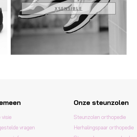
XSENSIBLE
gemeen
Onze steunzolen
 visie
Steunzolen orthopedie
gestelde vragen
Herhalingspaar orthopedie