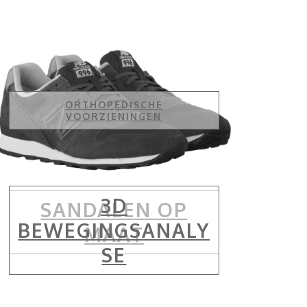
ORTHOPEDISCHE
VOORZIENINGEN
3D
SANDALEN OP
BEWEGINGSANALY
MAAT
SE