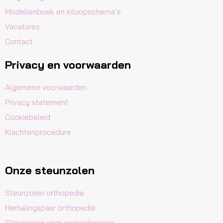
Modellenboek en inloopschema’s
Vacatures
Contact
Privacy en voorwaarden
Algemene voorwaarden
Privacy statement
Cookiebeleid
Klachtenprocedure
Onze steunzolen
Steunzolen orthopedie
Herhalingspaar orthopedie
Steunzolen voor werkschoenen