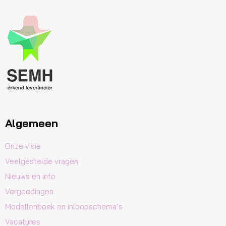
Algemeen
Onze visie
Veelgestelde vragen
Nieuws en info
Vergoedingen
Modellenboek en inloopschema’s
Vacatures