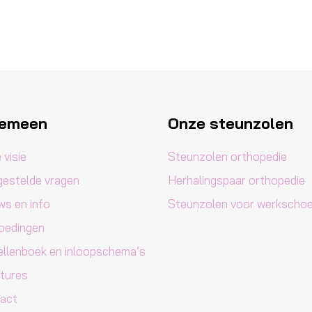
gemeen
Onze steunzolen
 visie
Steunzolen orthopedie
gestelde vragen
Herhalingspaar orthopedie
ws en info
Steunzolen voor werkscho
oedingen
llenboek en inloopschema’s
tures
act