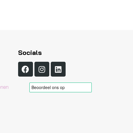
Socials
enen